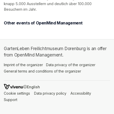
knapp 5.000 Ausstellern und deutlich über 100.000 
Besuchern im Jahr.
Other events of OpenMind Management
GartenLeben Freilichtmuseum Dorenburg is an offer
from OpenMind Management.
Imprint of the organizer
(opens in a new tab)
Data privacy of the organizer
(opens in 
General terms and conditions of the organizer
(opens in a new ta
SWITCH LANGUAGE
Cookie settings
(opens in a new tab)
Data privacy policy
(opens in a new tab)
Accessibility
(opens in a n
Support
(opens in a new tab)