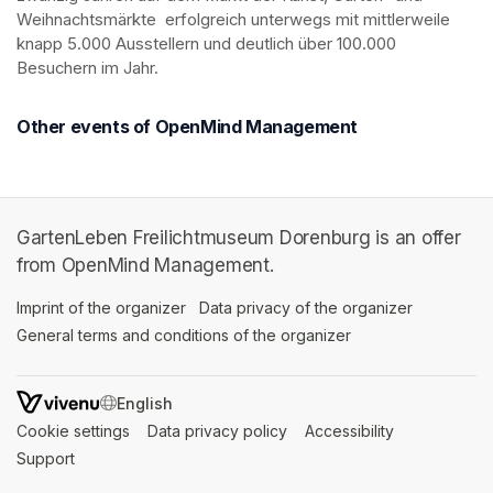
Weihnachtsmärkte  erfolgreich unterwegs mit mittlerweile 
knapp 5.000 Ausstellern und deutlich über 100.000 
Besuchern im Jahr.
Other events of OpenMind Management
GartenLeben Freilichtmuseum Dorenburg is an offer
from OpenMind Management.
Imprint of the organizer
(opens in a new tab)
Data privacy of the organizer
(opens in 
General terms and conditions of the organizer
(opens in a new ta
SWITCH LANGUAGE
Cookie settings
(opens in a new tab)
Data privacy policy
(opens in a new tab)
Accessibility
(opens in a n
Support
(opens in a new tab)