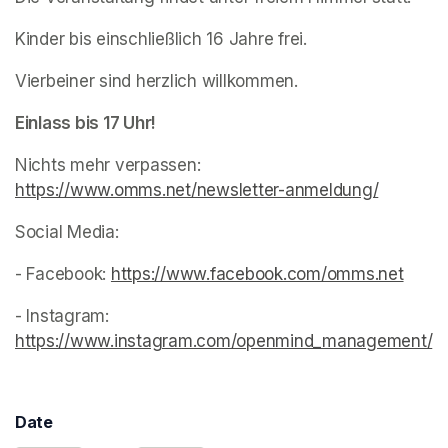
Kinder bis einschließlich 16 Jahre frei.
Vierbeiner sind herzlich willkommen.
Einlass bis 17 Uhr!
Nichts mehr verpassen:
https://www.omms.net/newsletter-anmeldung/
(opens i
(opens in a new tab)
Social Media: 
- Facebook: 
https://www.facebook.com/omms.net
(open
(opens in a new tab)
- Instagram: 
https://www.instagram.com/openmind_management/
(
Date