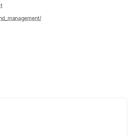
t
(opens in a new tab)
ind_management/
(opens in a new tab)
ew tab)