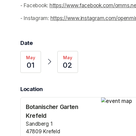
- Facebook: 
https://www.facebook.com/omms.ne
(opens in a new tab)
- Instagram: 
https://www.instagram.com/openm
Date
May
May
01
02
Location
Botanischer Garten
(opens in a n
Krefeld
Sandberg 1
47809 Krefeld